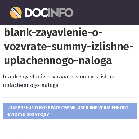
Пропустить
Документовед
и
перейти
Правильное
к
blank-zayavlenie-o-
оформление
содержимому
и
vozvrate-summy-izlishne-
заполнение
документов
uplachennogo-naloga
blank-zayavlenie-o-vozvrate-summy-izlishne-
uplachennogo-naloga
ПРЕДЫДУЩАЯ
ЗАЯВЛЕНИЕ О ВОЗВРАТЕ СУММЫ ИЗЛИШНЕ УПЛАЧЕННОГО
Навигация
НАЛОГА В 2024 ГОДУ
ЗАПИСЬ:
по