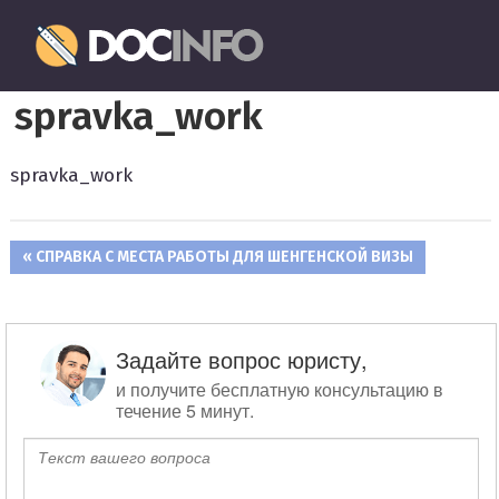
Пропустить
Документовед
и
перейти
Правильное
к
spravka_work
оформление
содержимому
и
заполнение
spravka_work
документов
ПРЕДЫДУЩАЯ
СПРАВКА С МЕСТА РАБОТЫ ДЛЯ ШЕНГЕНСКОЙ ВИЗЫ
Навигация
ЗАПИСЬ:
по
записям