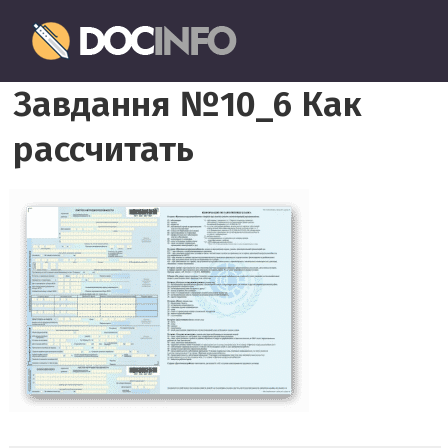
Пропустить
Документовед
и
перейти
Правильное
к
Завдання №10_6 Как
оформление
содержимому
и
рассчитать
заполнение
документов