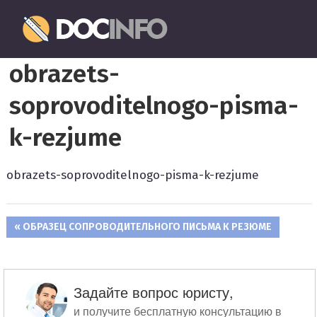
Пропустить
Документовед
и
перейти
Правильное
к
obrazets-
оформление
содержимому
и
soprovoditelnogo-pisma-
заполнение
документов
k-rezjume
obrazets-soprovoditelnogo-pisma-k-rezjume
ПРЕДЫДУЩАЯ
ОБРАЗЕЦ СОПРОВОДИТЕЛЬНОГО ПИСЬМА К РЕЗЮМЕ
Навигация
ЗАПИСЬ:
по
записям