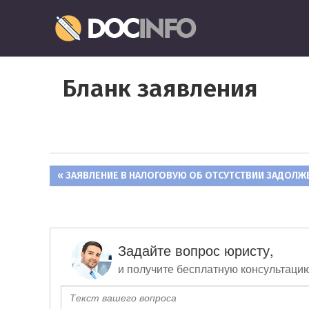
Пропустить
Документо
и
перейти
Правильное
к
оформление
содержимому
Бланк заявления
и
заполнение
документов
ПРЕДЫДУЩАЯ
ЗАЯВЛЕНИЕ В НАЛОГОВУЮ ОБ ОТСУТСТВИИ ЗАДОЛЖ
Навигация
ЗАПИСЬ:
по
записям