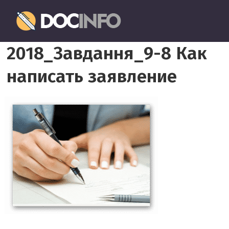
Пропустить
Документовед
и
перейти
Правильное
к
2018_Завдання_9-8 Как
оформление
содержимому
и
написать заявление
заполнение
документов