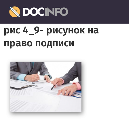
Пропустить
Документовед
и
перейти
Правильное
к
рис 4_9- рисунок на
оформление
содержимому
и
право подписи
заполнение
документов