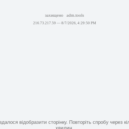
захищено
adm.tools
216.73.217.59 —
8/7/2026, 4:29:50 PM
вдалося відобразити сторінку. Повторіть спробу через кі
хвилин.