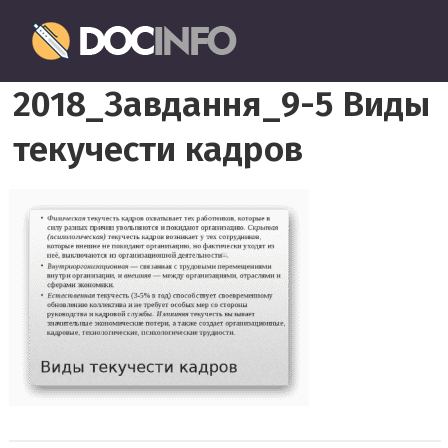
Пропустить
Документовед
и
перейти
Правильное
к
2018_Завдання_9-5 Виды
оформление
содержимому
и
текучести кадров
заполнение
документов