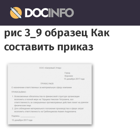
Пропустить
Документовед
и
перейти
Правильное
к
рис 3_9 образец Как
оформление
содержимому
и
составить приказ
заполнение
документов