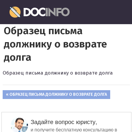
Пропустить
Документовед
и
перейти
Правильное
к
Образец письма
оформление
содержимому
и
должнику о возврате
заполнение
документов
долга
Образец письма должнику о возврате долга
ПРЕДЫДУЩАЯ
ОБРАЗЕЦ ПИСЬМА ДОЛЖНИКУ О ВОЗВРАТЕ ДОЛГА
Навигация
ЗАПИСЬ:
по
записям