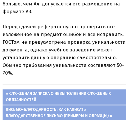
больше, чем А4, допускается его размещение на
формате А3.
Перед сдачей реферата нужно проверить все
изложенное на предмет ошибок и все исправить.
ГОСТом не предусмотрена проверка уникальности
документа, однако учебное заведение может
установить данную операцию самостоятельно.
Обычно требования уникальности составляют 50-
70%.
ПРЕДЫДУЩАЯ
СЛУЖЕБНАЯ ЗАПИСКА О НЕВЫПОЛНЕНИИ СЛУЖЕБНЫХ
Навигация
ОБЯЗАННОСТЕЙ
ЗАПИСЬ:
СЛЕДУЮЩАЯ
ПИСЬМО-БЛАГОДАРНОСТЬ: КАК НАПИСАТЬ
по
ЗАПИСЬ:
БЛАГОДАРСТВЕННОЕ ПИСЬМО (ПРИМЕРЫ И ОБРАЗЦЫ)
записям