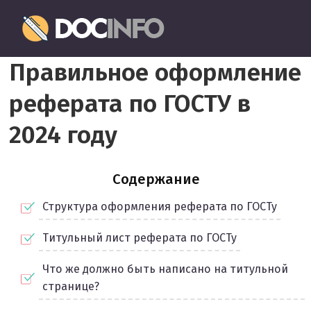
Пропустить
Документовед
и
перейти
Правильное
к
Правильное оформление
оформление
содержимому
и
реферата по ГОСТУ в
заполнение
документов
2024 году
Содержание
Структура оформления реферата по ГОСТу
Титульный лист реферата по ГОСТу
Что же должно быть написано на титульной
странице?