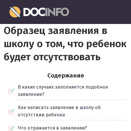
Пропустить
Документовед
и
перейти
Правильное
к
Образец заявления в
оформление
содержимому
и
школу о том, что ребенок
заполнение
документов
будет отсутствовать
Содержание
В каких случаях заполняется подобное
заявление?
Как написать заявление в школу об
отсутствии ребенка
Что отражается в заявлении?