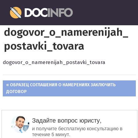
Пропустить
Документовед
и
перейти
Правильное
к
dogovor_o_namerenijah_
оформление
содержимому
и
postavki_tovara
заполнение
документов
dogovor_o_namerenijah_postavki_tovara
ПРЕДЫДУЩАЯ
ОБРАЗЕЦ СОГЛАШЕНИЯ О НАМЕРЕНИЯХ ЗАКЛЮЧИТЬ
Навигация
ДОГОВОР
ЗАПИСЬ:
по
записям