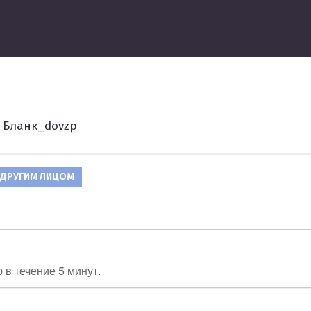
ведение
Бланк_dovzp
 ДРУГИМ ЛИЦОМ