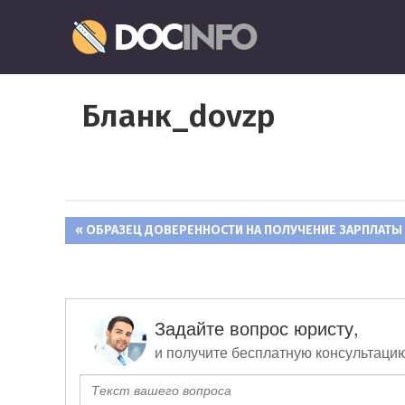
Пропустить
Документо
и
перейти
Правильное
к
оформление
содержимому
Бланк_dovzp
и
заполнение
документов
ПРЕДЫДУЩАЯ
ОБРАЗЕЦ ДОВЕРЕННОСТИ НА ПОЛУЧЕНИЕ ЗАРПЛАТЫ
Навигация
ЗАПИСЬ:
по
записям