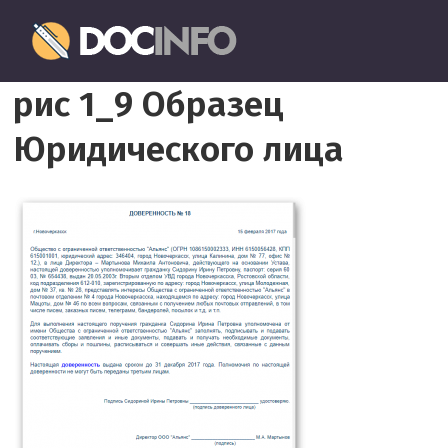
Пропустить
Документовед
и
перейти
Правильное
к
рис 1_9 Образец
оформление
содержимому
и
Юридического лица
заполнение
документов