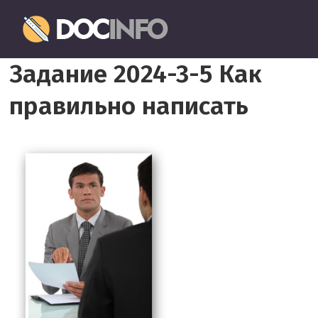
Пропустить
Документовед
и
перейти
Правильное
к
Задание 2024-3-5 Как
оформление
содержимому
и
правильно написать
заполнение
документов