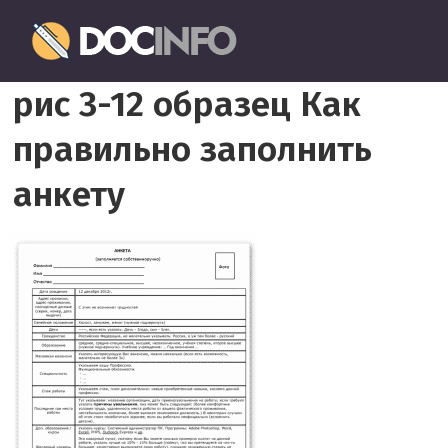
Пропустить
Документовед
и
перейти
Правильное
к
рис 3-12 образец Как
оформление
содержимому
и
правильно заполнить
заполнение
документов
анкету