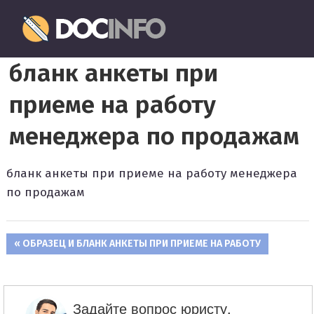
Пропустить
Документовед
и
перейти
Правильное
к
бланк анкеты при
оформление
содержимому
и
приеме на работу
заполнение
документов
менеджера по продажам
бланк анкеты при приеме на работу менеджера
по продажам
ПРЕДЫДУЩАЯ
ОБРАЗЕЦ И БЛАНК АНКЕТЫ ПРИ ПРИЕМЕ НА РАБОТУ
Навигация
ЗАПИСЬ:
по