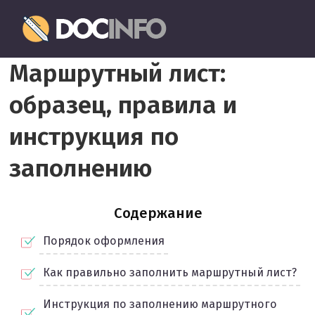
Пропустить
Документовед
и
перейти
Правильное
к
Маршрутный лист:
оформление
содержимому
и
образец, правила и
заполнение
документов
инструкция по
заполнению
Содержание
Порядок оформления
Как правильно заполнить маршрутный лист?
Инструкция по заполнению маршрутного