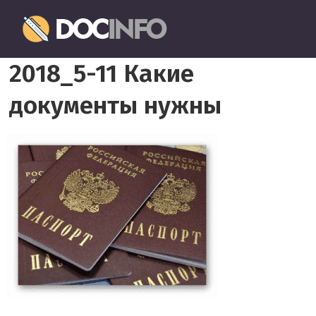
Пропустить
Документовед
и
перейти
Правильное
к
2018_5-11 Какие
оформление
содержимому
и
документы нужны
заполнение
документов