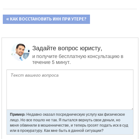
ПРЕДЫДУЩАЯ
КАК ВОССТАНОВИТЬ ИНН ПРИ УТЕРЕ?
Навигация
ЗАПИСЬ:
по
записям