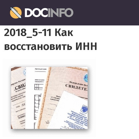
Пропустить
Документовед
и
перейти
Правильное
к
2018_5-11 Как
оформление
содержимому
и
восстановить ИНН
заполнение
документов