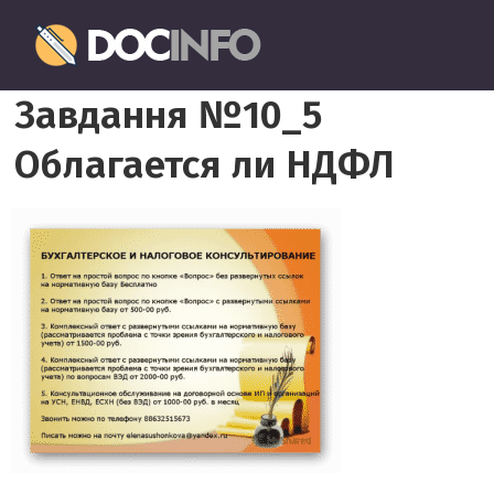
Пропустить
Документовед
и
перейти
Правильное
к
Завдання №10_5
оформление
содержимому
и
Облагается ли НДФЛ
заполнение
документов