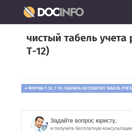
Пропустить
Документо
и
перейти
Правильное
к
оформление
содержимому
чистый табель учета
и
заполнение
Т-12)
документов
ПРЕДЫДУЩАЯ
ФОРМА Т-12, Т-13. СКАЧАТЬ БЕСПЛАТНО ТАБЕЛЬ УЧЕ
Навигация
ЗАПИСЬ:
по
записям