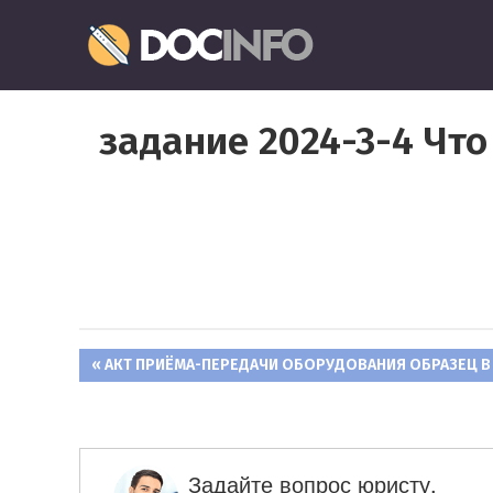
Пропустить
Документо
и
перейти
Правильное
к
оформление
содержимому
задание 2024-3-4 Что
и
заполнение
документов
ПРЕДЫДУЩАЯ
АКТ ПРИЁМА-ПЕРЕДАЧИ ОБОРУДОВАНИЯ ОБРАЗЕЦ В 
Навигация
ЗАПИСЬ:
по
записям