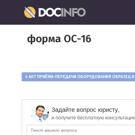
Пропустить
Документо
и
перейти
Правильное
к
оформление
содержимому
форма ОС-16
и
заполнение
документов
ПРЕДЫДУЩАЯ
АКТ ПРИЁМА-ПЕРЕДАЧИ ОБОРУДОВАНИЯ ОБРАЗЕЦ В 
Навигация
ЗАПИСЬ:
по
записям