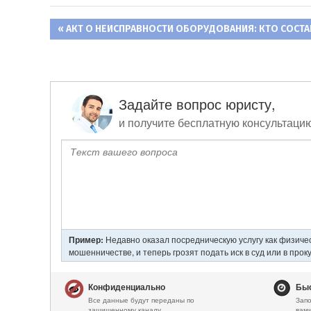
ПРЕДЫДУЩАЯ
АКТ О НЕИСПРАВНОСТИ ОБОРУДОВАНИЯ: КТО СОСТА
Навигация
ЗАПИСЬ:
по
записям