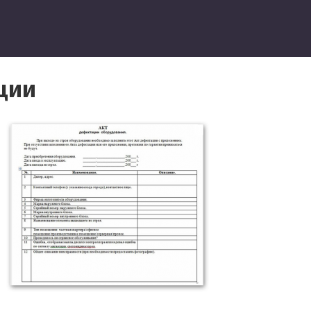
ведение
ции